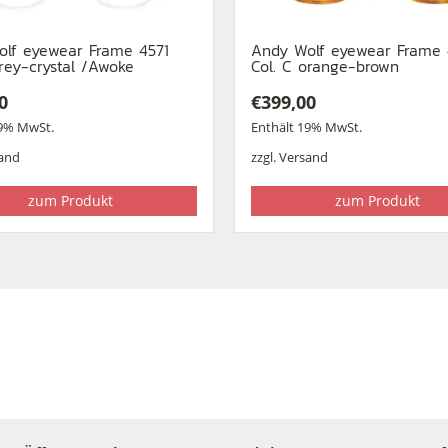
lf eyewear Frame 4571
Andy Wolf eyewear Frame
grey-crystal /Awoke
Col. C orange-brown
0
€
399,00
19% MwSt.
Enthält 19% MwSt.
and
zzgl.
Versand
zum Produkt
zum Produkt