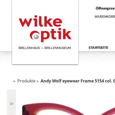
Öffnungszei
WARENKOR
STARTSEITE
»
Produkte
»
Andy Wolf eyewear Frame 5154 col. 0
chen