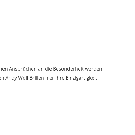
5154
col.
06
red
Menge
 hohen Ansprüchen an die Besonderheit werden
Andy Wolf Brillen hier ihre Einzigartigkeit.