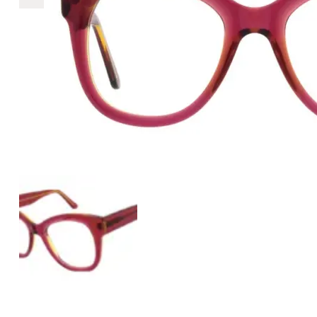
€2.890
2.890
+
+
+