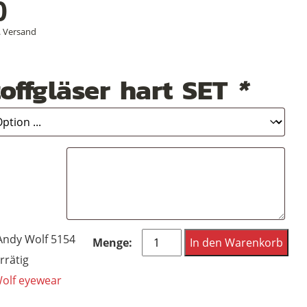
0
.
Versand
offgläser hart SET
*
Andy
Andy Wolf 5154
In den Warenkorb
Wolf
rrätig
eyewear
olf eyewear
Frame