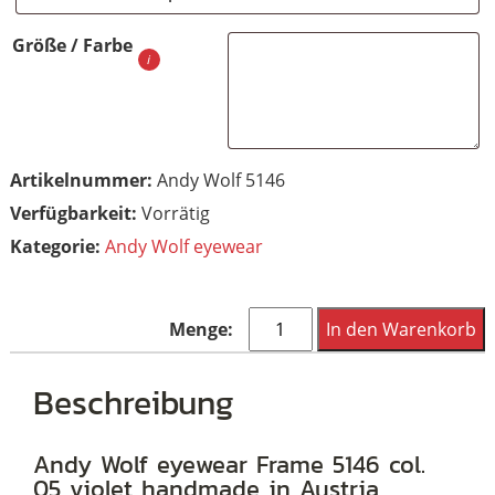
Größe / Farbe
Artikelnummer:
Andy Wolf 5146
Vorrätig
Kategorie:
Andy Wolf eyewear
Andy
In den Warenkorb
Wolf
eyewear
Beschreibung
Frame
5146
Andy Wolf eyewear Frame 5146 col.
05 violet handmade in Austria
col.