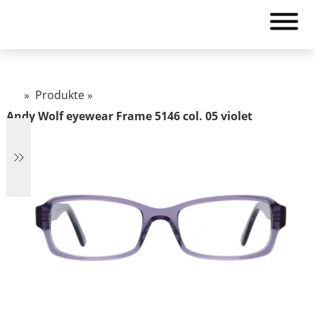
»
Produkte
»
Andy Wolf eyewear Frame 5146 col. 05 violet
€2.890
2.890