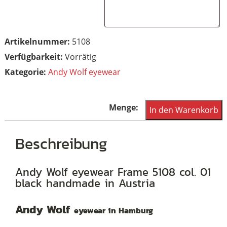
Artikelnummer:
5108
Vorrätig
Kategorie:
Andy Wolf eyewear
Andy
In den Warenkorb
Wolf
eyewear
Beschreibung
Frame
5108
Andy Wolf eyewear Frame 5108 col. 01
black handmade in Austria
col.
01
Andy Wolf
eyewear in Hamburg
black