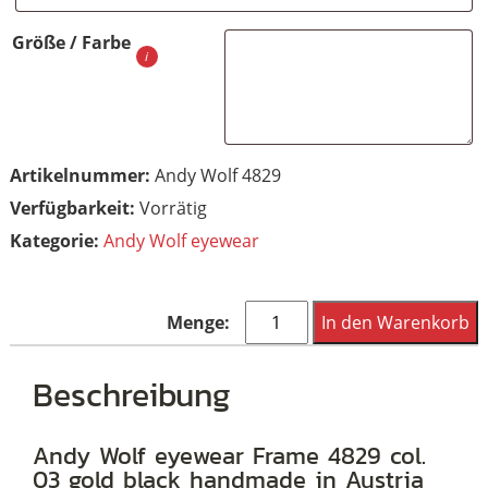
Größe / Farbe
Artikelnummer:
Andy Wolf 4829
Vorrätig
Kategorie:
Andy Wolf eyewear
Andy
In den Warenkorb
Wolf
eyewear
Beschreibung
Frame
4829
Andy Wolf eyewear Frame 4829 col.
03 gold black handmade in Austria
col.