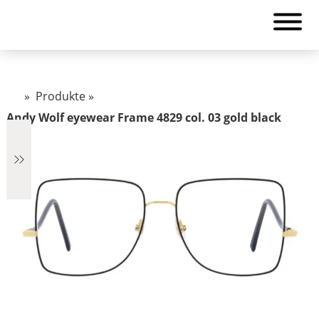
»
Produkte
»
Andy Wolf eyewear Frame 4829 col. 03 gold black
€1.265
1.265