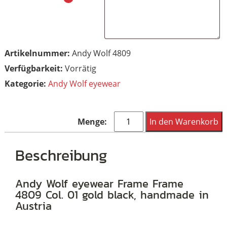
Artikelnummer:
Andy Wolf 4809
Vorrätig
Kategorie:
Andy Wolf eyewear
Andy
In den Warenkorb
Wolf
eyewear
Beschreibung
Frame
4809
Andy Wolf eyewear Frame Frame
4809 Col. 01 gold black, handmade in
Col.
Austria
01
gold