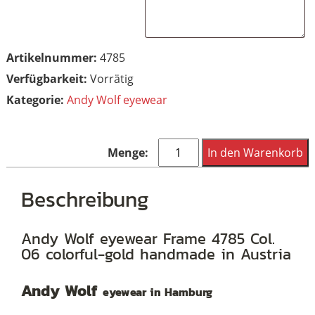
Artikelnummer:
4785
Vorrätig
Kategorie:
Andy Wolf eyewear
Andy
In den Warenkorb
Wolf
eyewear
Beschreibung
Frame
4785
Andy Wolf eyewear Frame 4785 Col.
06 colorful-gold handmade in Austria
Col.
06
Andy Wolf
eyewear in Hamburg
colorful-