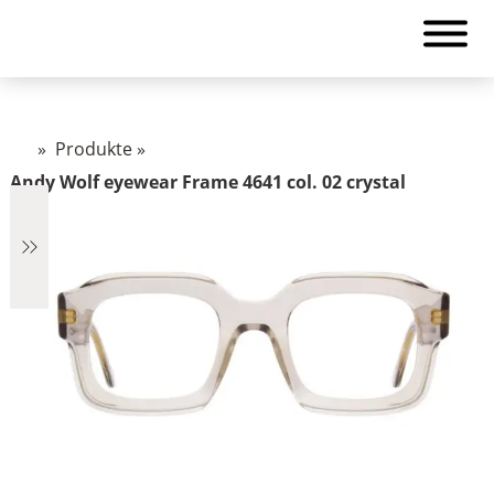
»
Produkte
»
Andy Wolf eyewear Frame 4641 col. 02 crystal
€2.890
2.890