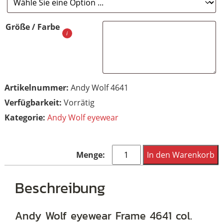
Größe / Farbe
Artikelnummer:
Andy Wolf 4641
Vorrätig
Kategorie:
Andy Wolf eyewear
Andy
In den Warenkorb
Wolf
eyewear
Beschreibung
Frame
4641
Andy Wolf eyewear Frame 4641 col.