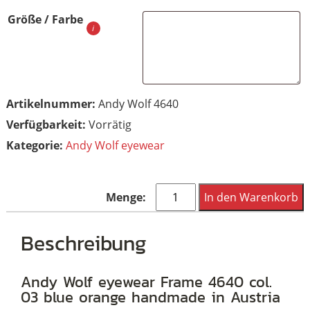
Größe / Farbe
Artikelnummer:
Andy Wolf 4640
Vorrätig
Kategorie:
Andy Wolf eyewear
Andy
In den Warenkorb
Wolf
eyewear
Beschreibung
Frame
4640
Andy Wolf eyewear Frame 4640 col.
03 blue orange handmade in Austria
col.