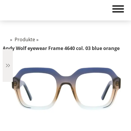
»
Produkte
»
Andy Wolf eyewear Frame 4640 col. 03 blue orange
€2.890
2.890