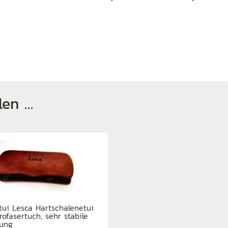
len …
etui Lesca Hartschalenetui
rofasertuch, sehr stabile
rung