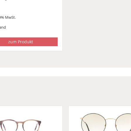
19% MwSt.
and
zum Produkt