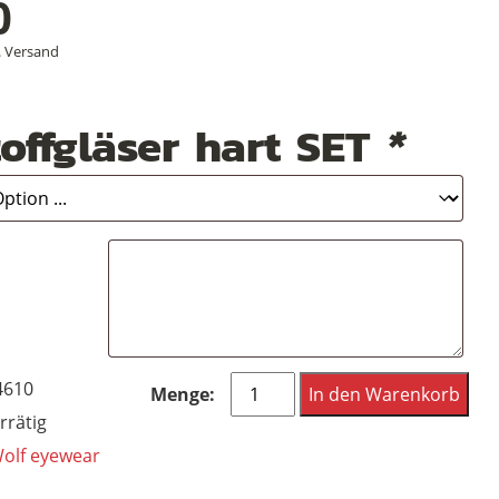
0
.
Versand
offgläser hart SET
*
Andy
4610
In den Warenkorb
Wolf
rrätig
eyewear
olf eyewear
Frame