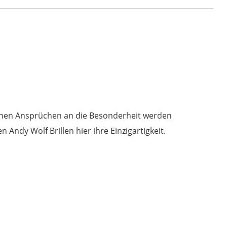
4610
Col.
03
brown
Menge
 hohen Ansprüchen an die Besonderheit werden
Andy Wolf Brillen hier ihre Einzigartigkeit.