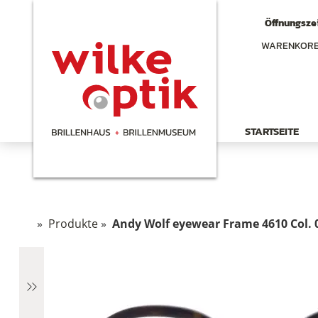
Öffnungszei
WARENKOR
STARTSEITE
»
Produkte
»
Andy Wolf eyewear Frame 4610 Col.
chen