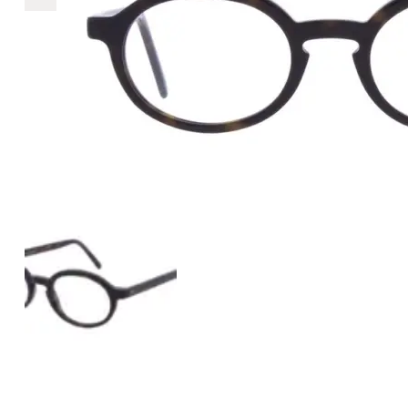
€468
468
+
+
+