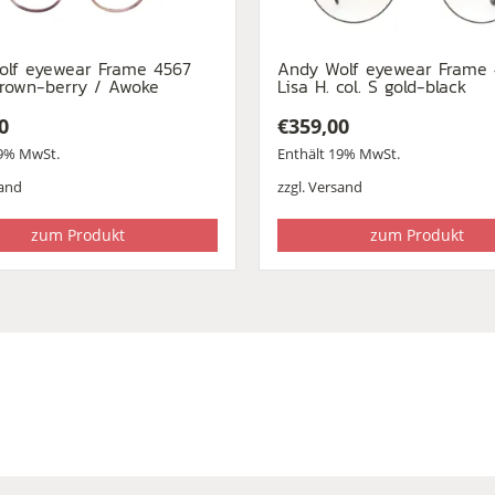
olf eyewear Frame 4567
Andy Wolf eyewear Frame 
brown-berry / Awoke
Lisa H. col. S gold-black
0
€
359,00
19% MwSt.
Enthält 19% MwSt.
and
zzgl.
Versand
zum Produkt
zum Produkt