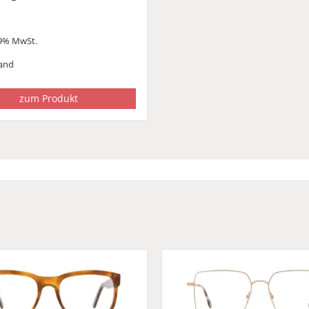
19% MwSt.
and
zum Produkt