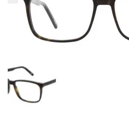
€2.890
2.890
+
+
+