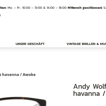
ten:
Mo. – Fr.: 10:00 – 13:00 & 14:00 – 18:00
Mittwoch geschlossen
| S
B
UNSER GESCHÄFT
VINTAGE BRILLEN & M
 b havanna / Awoke
Andy Wolf eyewear Frame 4572 Col. b
havanna 