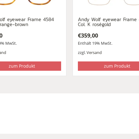
olf eyewear Frame 4584
Andy Wolf eyewear Frame
orange-brown
Col. K roségold
0
€
359,00
19% MwSt.
Enthält 19% MwSt.
and
zzgl.
Versand
zum Produkt
zum Produkt