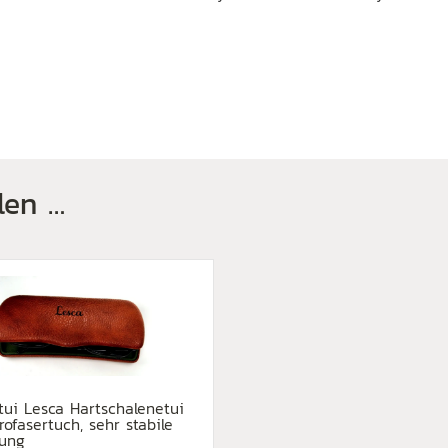
len …
etui Lesca Hartschalenetui
rofasertuch, sehr stabile
rung