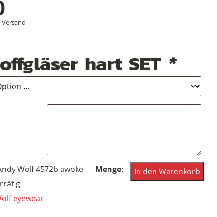
0
.
Versand
offgläser hart SET
*
Andy
Andy Wolf 4572b awoke
In den Warenkorb
Wolf
rrätig
eyewear
olf eyewear
Frame