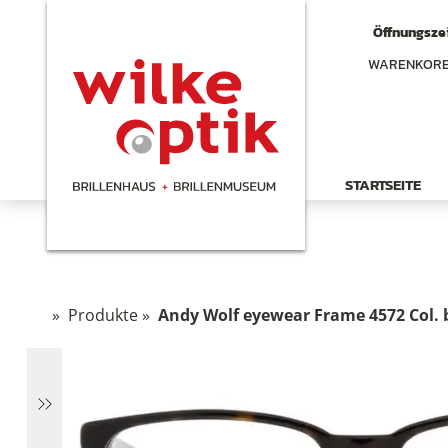
Öffnungszei
WARENKOR
STARTSEITE
»
Produkte
»
Andy Wolf eyewear Frame 4572 Col.
chen