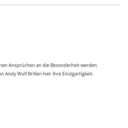
4572
Col.
b
havanna
/
Awoke
Menge
 hohen Ansprüchen an die Besonderheit werden
Andy Wolf Brillen hier ihre Einzigartigkeit.