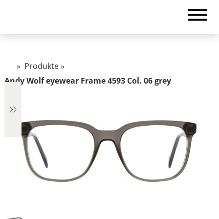
»
Produkte
»
Andy Wolf eyewear Frame 4593 Col. 06 grey
€2.890
2.890