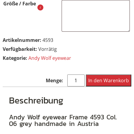
Größe / Farbe
Artikelnummer:
4593
Vorrätig
Kategorie:
Andy Wolf eyewear
Andy
In den Warenkorb
Wolf
eyewear
Beschreibung
Frame
4593
Andy Wolf eyewear Frame 4593 Col.
06 grey handmade in Austria
Col.
06