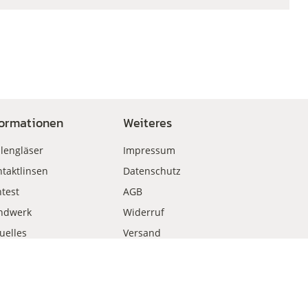
formationen
Weiteres
llengläser
Impressum
taktlinsen
Datenschutz
test
AGB
ndwerk
Widerruf
uelles
Versand
kauf
Zahlungsweisen
Vertrag widerrufen