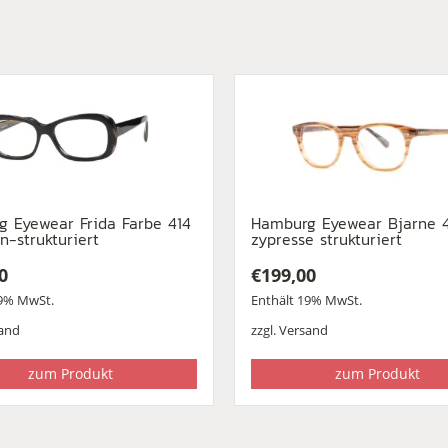
 Eyewear Frida Farbe 414
Hamburg Eyewear Bjarne 
un-strukturiert
zypresse strukturiert
0
€
199,00
19% MwSt.
Enthält 19% MwSt.
and
zzgl.
Versand
zum Produkt
zum Produkt