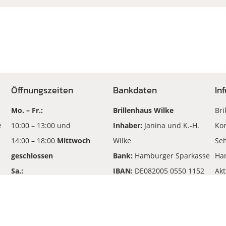
Öffnungszeiten
Bankdaten
In
Mo. – Fr.:
Brillenhaus Wilke
Bri
e
10:00 – 13:00 und
Inhaber:
Janina und K.-H.
Kon
14:00 – 18:00
Mittwoch
Wilke
Seh
geschlossen
Bank:
Hamburger Sparkasse
Ha
Sa.:
IBAN:
DE082005 0550 1152
Akt
10:00 – 13:00
210702
An
BIC
: HASPDEHHXXX