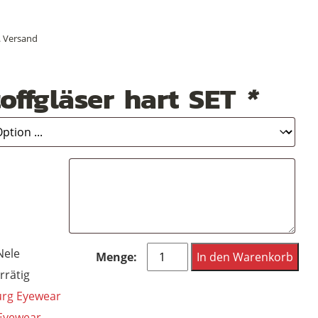
nglicher
ler
.
Versand
offgläser hart SET
*
0
Hamburg
Nele
In den Warenkorb
Eyewear
rrätig
Nele
rg Eyewear
8
Eyewear