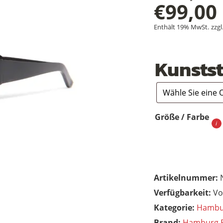
Ursprü
€
99,00
Aktuel
Preis
Enthält 19% MwSt.
zzgl
Preis
war:
Kunstst
ist:
€179,0
€99,00.
Größe / Farbe
Artikelnummer:
Vo
Kategorie:
Hambu
Brand:
Hamburg 