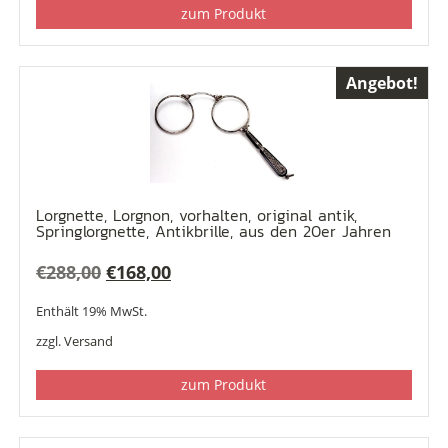
zum Produkt
Angebot!
Lorgnette, Lorgnon, vorhalten, original antik,
Springlorgnette, Antikbrille, aus den 20er Jahren
Ursprünglicher
Aktueller
€
288,00
€
168,00
Preis
Preis
Enthält 19% MwSt.
war:
ist:
zzgl.
Versand
€288,00
€168,00.
zum Produkt