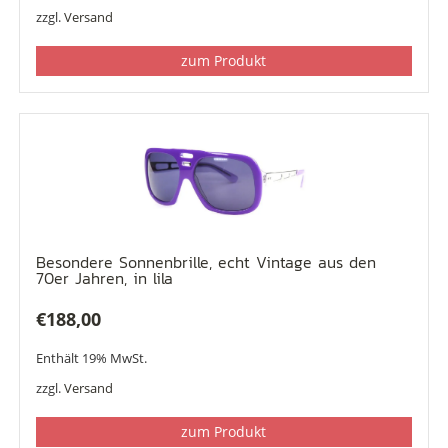
war:
ist:
zzgl.
Versand
€215,00
€179,00.
zum Produkt
Besondere Sonnenbrille, echt Vintage aus den
70er Jahren, in lila
€
188,00
Enthält 19% MwSt.
zzgl.
Versand
zum Produkt