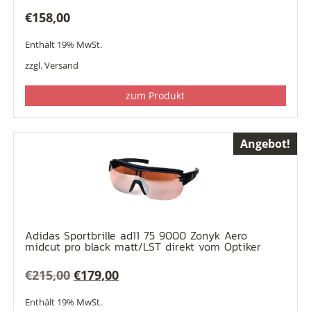
€
158,00
Enthält 19% MwSt.
zzgl.
Versand
zum Produkt
Angebot!
Adidas Sportbrille ad11 75 9000 Zonyk Aero
midcut pro black matt/LST direkt vom Optiker
Ursprünglicher
Aktueller
€
215,00
€
179,00
Preis
Preis
Enthält 19% MwSt.