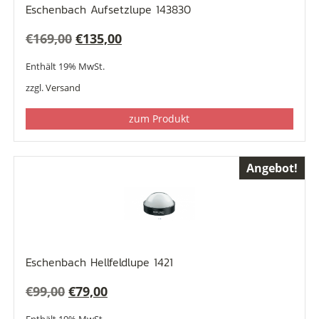
Eschenbach Aufsetzlupe 143830
Ursprünglicher
Aktueller
€
169,00
€
135,00
Preis
Preis
Enthält 19% MwSt.
war:
ist:
zzgl.
Versand
€169,00
€135,00.
zum Produkt
Angebot!
Eschenbach Hellfeldlupe 1421
Ursprünglicher
Aktueller
€
99,00
€
79,00
Preis
Preis