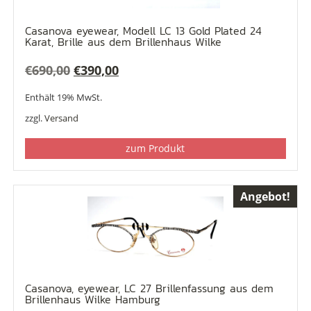
Casanova eyewear, Modell LC 13 Gold Plated 24
Karat, Brille aus dem Brillenhaus Wilke
Ursprünglicher
Aktueller
€
690,00
€
390,00
Preis
Preis
Enthält 19% MwSt.
war:
ist:
zzgl.
Versand
€690,00
€390,00.
zum Produkt
Angebot!
Casanova, eyewear, LC 27 Brillenfassung aus dem
Brillenhaus Wilke Hamburg