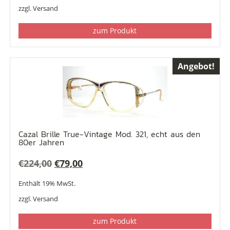
war:
ist:
zzgl.
Versand
€248,00
€99,00.
zum Produkt
Angebot!
Cazal Brille True-Vintage Mod. 321, echt aus den
80er Jahren
Ursprünglicher
Aktueller
€
224,00
€
79,00
Preis
Preis
Enthält 19% MwSt.
war:
ist:
zzgl.
Versand
€224,00
€79,00.
zum Produkt