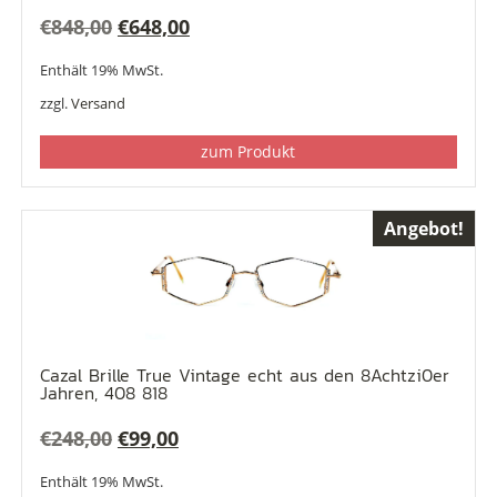
Ursprünglicher
Aktueller
€
848,00
€
648,00
Preis
Preis
Enthält 19% MwSt.
war:
ist:
zzgl.
Versand
€848,00
€648,00.
zum Produkt
Angebot!
Cazal Brille True Vintage echt aus den 8Achtzi0er
Jahren, 408 818
Ursprünglicher
Aktueller
€
248,00
€
99,00
Preis
Preis
Enthält 19% MwSt.