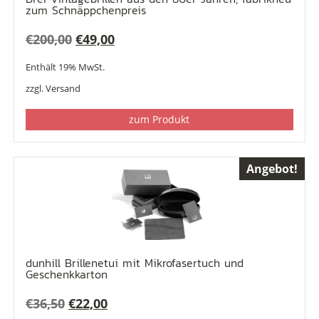
zum Schnäppchenpreis
Ursprünglicher
Aktueller
€
200,00
€
49,00
Preis
Preis
Enthält 19% MwSt.
war:
ist:
zzgl.
Versand
€200,00
€49,00.
zum Produkt
Angebot!
dunhill Brillenetui mit Mikrofasertuch und
Geschenkkarton
Ursprünglicher
Aktueller
€
36,50
€
22,00