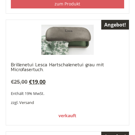
zum Produkt
Angebot!
Brillenetui Lesca Hartschalenetui grau mit
Microfasertuch.
Ursprünglicher
Aktueller
€
25,00
€
19,00
Preis
Preis
Enthält 19% MwSt.
war:
ist:
zzgl.
Versand
€25,00
€19,00.
verkauft