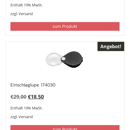
Preis
Preis
Enthält 19% MwSt.
war:
ist:
zzgl.
Versand
€36,50
€22,00.
zum Produkt
Angebot!
Einschlaglupe 174030
Ursprünglicher
Aktueller
€
29,00
€
18,50
Preis
Preis
Enthält 19% MwSt.
war:
ist:
zzgl.
Versand
€29,00
€18,50.
zum Produkt