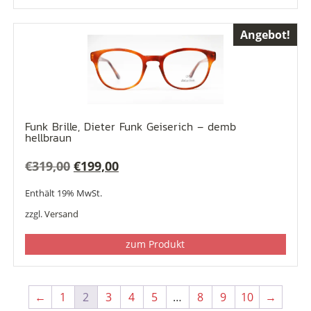
Angebot!
Funk Brille, Dieter Funk Geiserich – demb
hellbraun
Ursprünglicher
Aktueller
€
319,00
€
199,00
Preis
Preis
Enthält 19% MwSt.
war:
ist:
zzgl.
Versand
€319,00
€199,00.
zum Produkt
←
1
2
3
4
5
…
8
9
10
→