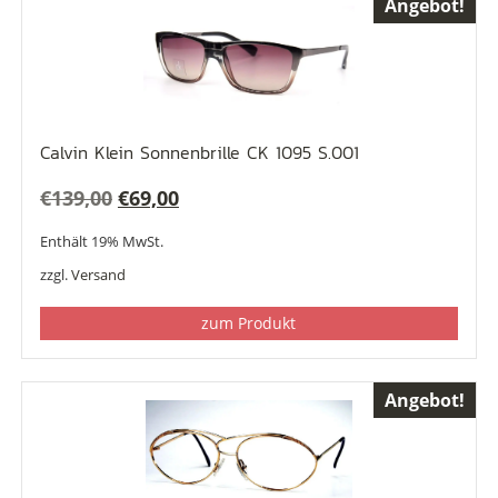
Angebot!
Calvin Klein Sonnenbrille CK 1095 S.001
Ursprünglicher
Aktueller
€
139,00
€
69,00
Preis
Preis
Enthält 19% MwSt.
war:
ist:
zzgl.
Versand
€139,00
€69,00.
zum Produkt
Angebot!