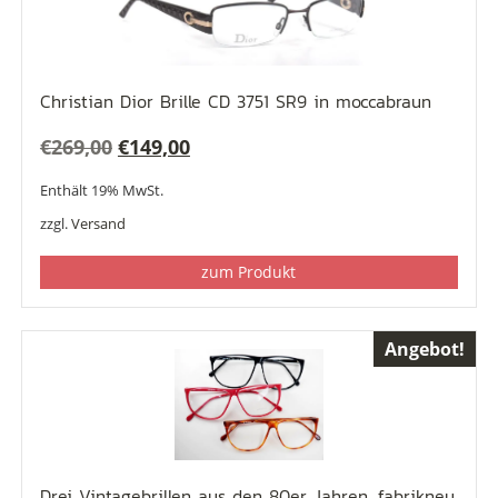
Christian Dior Brille CD 3751 SR9 in moccabraun
Ursprünglicher
Aktueller
€
269,00
€
149,00
Preis
Preis
Enthält 19% MwSt.
war:
ist:
zzgl.
Versand
€269,00
€149,00.
zum Produkt
Angebot!
Drei Vintagebrillen aus den 80er Jahren, fabrikneu