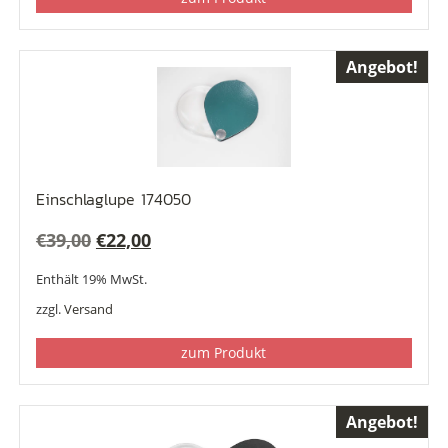
Angebot!
Einschlaglupe 174050
Ursprünglicher
Aktueller
€
39,00
€
22,00
Preis
Preis
Enthält 19% MwSt.
war:
ist:
zzgl.
Versand
€39,00
€22,00.
zum Produkt
Angebot!