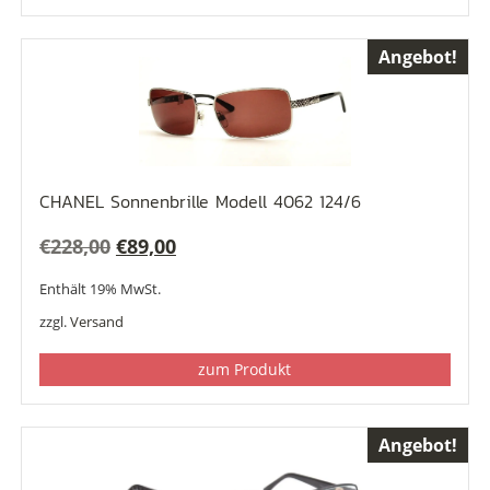
Angebot!
CHANEL Sonnenbrille Modell 4062 124/6
Ursprünglicher
Aktueller
€
228,00
€
89,00
Preis
Preis
Enthält 19% MwSt.
war:
ist:
zzgl.
Versand
€228,00
€89,00.
zum Produkt
Angebot!