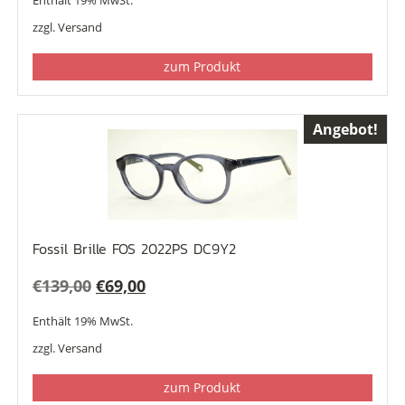
Enthält 19% MwSt.
war:
ist:
zzgl.
Versand
€99,00
€79,00.
zum Produkt
Angebot!
Fossil Brille FOS 2022PS DC9Y2
Ursprünglicher
Aktueller
€
139,00
€
69,00
Preis
Preis
Enthält 19% MwSt.
war:
ist:
zzgl.
Versand
€139,00
€69,00.
zum Produkt