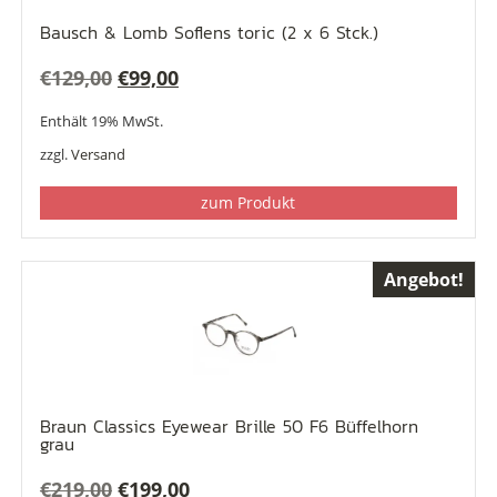
Bausch & Lomb Soflens toric (2 x 6 Stck.)
Ursprünglicher
Aktueller
€
129,00
€
99,00
Preis
Preis
Enthält 19% MwSt.
war:
ist:
zzgl.
Versand
€129,00
€99,00.
zum Produkt
Angebot!
Braun Classics Eyewear Brille 50 F6 Büffelhorn
grau
Ursprünglicher
Aktueller
€
219,00
€
199,00