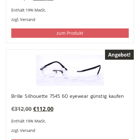
Preis
Preis
Enthält 19% MwSt.
war:
ist:
zzgl.
Versand
€219,00
€199,00.
zum Produkt
Angebot!
Brille Silhouette 7545 60 eyewear günstig kaufen
Ursprünglicher
Aktueller
€
312,00
€
112,00
Preis
Preis
Enthält 19% MwSt.
war:
ist:
zzgl.
Versand
€312,00
€112,00.