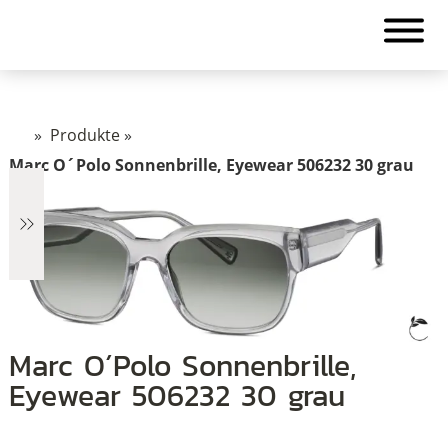
»
Produkte
»
Marc O´Polo Sonnenbrille, Eyewear 506232 30 grau
€2.890
Marc O´Polo Sonnenbrille,
Eyewear 506232 30 grau
2.890