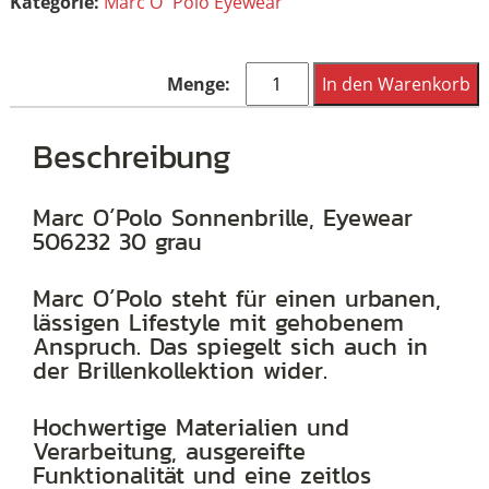
Kategorie:
Marc O´Polo Eyewear
Marc
In den Warenkorb
O
´Polo
Beschreibung
Sonnenbrille,
Eyewear
Marc O´Polo Sonnenbrille, Eyewear
506232 30 grau
506232
30
Marc O´Polo steht für einen urbanen,
grau
lässigen Lifestyle mit gehobenem
Menge
Anspruch. Das spiegelt sich auch in
der Brillenkollektion wider.
Hochwertige Materialien und
Verarbeitung, ausgereifte
Funktionalität und eine zeitlos