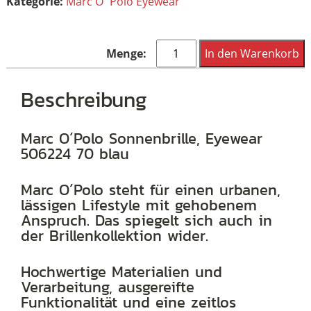
Kategorie:
Marc O´Polo Eyewear
Marc
In den Warenkorb
O
´Polo
Beschreibung
Sonnenbrille,
Eyewear
Marc O´Polo Sonnenbrille, Eyewear
506224 70 blau
506224
70
Marc O´Polo steht für einen urbanen,
blau
lässigen Lifestyle mit gehobenem
Menge
Anspruch. Das spiegelt sich auch in
der Brillenkollektion wider.
Hochwertige Materialien und
Verarbeitung, ausgereifte
Funktionalität und eine zeitlos