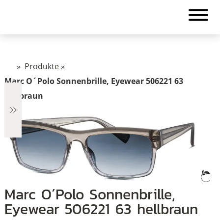
»
Produkte
»
Marc O´Polo Sonnenbrille, Eyewear 506221 63
hellbraun
€2.499
Marc O´Polo Sonnenbrille,
2.499
Eyewear 506221 63 hellbraun