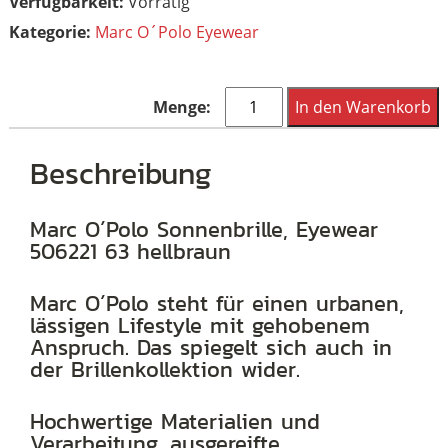
Vorrätig
Kategorie:
Marc O´Polo Eyewear
Marc
In den Warenkorb
O
´Polo
Beschreibung
Sonnenbrille,
Eyewear
Marc O´Polo Sonnenbrille, Eyewear
506221 63 hellbraun
506221
63
Marc O´Polo steht für einen urbanen,
hellbraun
lässigen Lifestyle mit gehobenem
Menge
Anspruch. Das spiegelt sich auch in
der Brillenkollektion wider.
Hochwertige Materialien und
Verarbeitung, ausgereifte