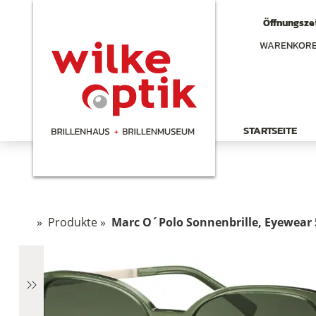
Öffnungszei
WARENKOR
STARTSEITE
»
Produkte
»
Marc O´Polo Sonnenbrille, Eyewear 
chen