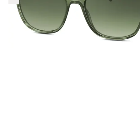
€642
642
+
+
+