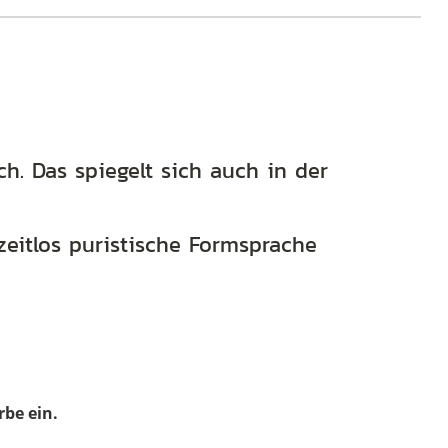
Eyewear
506217
40
grün
Menge
h. Das spiegelt sich auch in der
zeitlos puristische Formsprache
rbe ein.