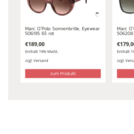
Marc O´Polo Sonnenbrille, Eyewear
Marc O´
506195 65 rot
506208
€
189,00
€
179,0
Enthält 19% MwSt.
Enthält 
zzgl.
Versand
zzgl.
Vers
zum Produkt