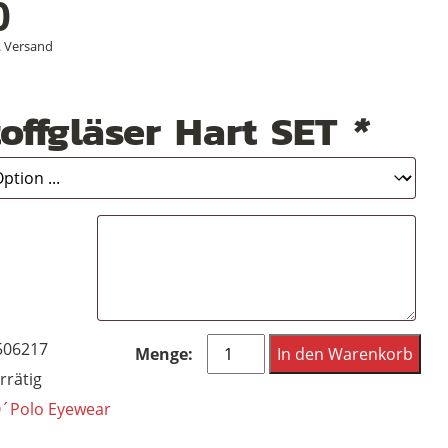
0
.
Versand
offgläser Hart SET
*
Marc
506217
In den Warenkorb
O
rrätig
´Polo
´Polo Eyewear
Sonnenbrille,