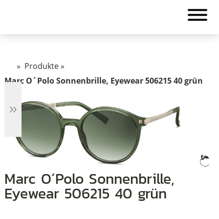
»
Produkte
»
Marc O´Polo Sonnenbrille, Eyewear 506215 40 grün
€2.499
Marc O´Polo Sonnenbrille,
Eyewear 506215 40 grün
2.499