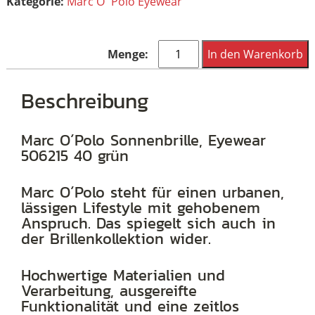
Kategorie:
Marc O´Polo Eyewear
Marc
In den Warenkorb
O
´Polo
Beschreibung
Sonnenbrille,
Eyewear
Marc O´Polo Sonnenbrille, Eyewear
506215 40 grün
506215
40
Marc O´Polo steht für einen urbanen,
grün
lässigen Lifestyle mit gehobenem
Menge
Anspruch. Das spiegelt sich auch in
der Brillenkollektion wider.
Hochwertige Materialien und
Verarbeitung, ausgereifte
Funktionalität und eine zeitlos