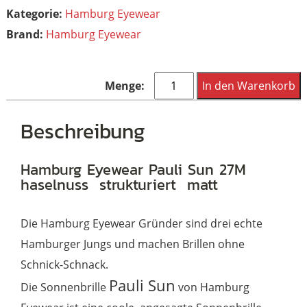
Kategorie:
Hamburg Eyewear
Brand:
Hamburg Eyewear
Hamburg
In den Warenkorb
Eyewear
Pauli
Beschreibung
Sun
27M
Hamburg Eyewear Pauli Sun 27M
haselnuss strukturiert matt
Menge
Die Hamburg Eyewear Gründer sind drei echte
Hamburger Jungs und machen Brillen ohne
Schnick-Schnack.
Pauli Sun
Die Sonnenbrille
von Hamburg