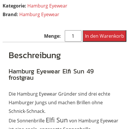
Kategorie:
Hamburg Eyewear
Brand:
Hamburg Eyewear
Hamburg
In den Warenkorb
Eyewear
Elfi
Beschreibung
Sun
49
Hamburg Eyewear Elfi Sun 49
frostgrau
frostgrau
Menge
Die Hamburg Eyewear Gründer sind drei echte
Hamburger Jungs und machen Brillen ohne
Schnick-Schnack.
Elfi Sun
Die Sonnenbrille
von Hamburg Eyewear