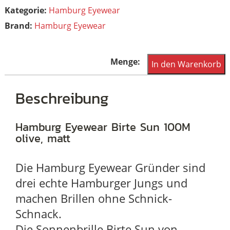
Kategorie:
Hamburg Eyewear
Brand:
Hamburg Eyewear
Hamburg
In den Warenkorb
Eyewear
Birte
Beschreibung
Sun
100M
Hamburg Eyewear Birte Sun 100M
olive, matt
olive,
matt
Die Hamburg Eyewear Gründer sind
Menge
drei echte Hamburger Jungs und
machen Brillen ohne Schnick-
Schnack.
Die Sonnenbrille
Birte Sun
von