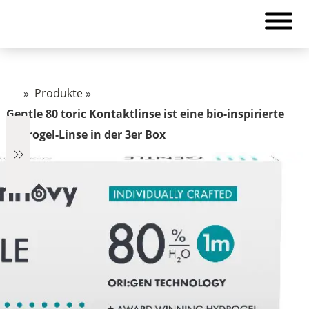
»
Produkte
»
Gentle 80 toric Kontaktlinse ist eine bio-inspirierte
Hydrogel-Linse in der 3er Box
€1.322
1.322