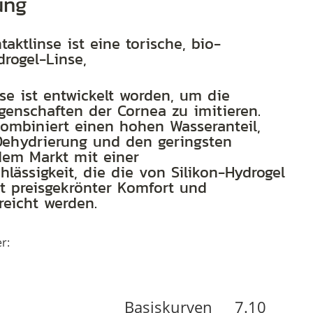
ung
bio-
inspirierte
aktlinse ist eine torische, bio-
drogel-Linse,
Hydrogel-
Linse
nse ist entwickelt worden, um die
in
igenschaften der Cornea zu imitieren.
der
kombiniert einen hohen Wasseranteil,
Dehydrierung und den geringsten
3er
dem Markt mit einer
Box
hlässigkeit, die die von Silikon-Hydrogel
it preisgekrönter Komfort und
Menge
reicht werden.
r:
Basiskurven
7.10