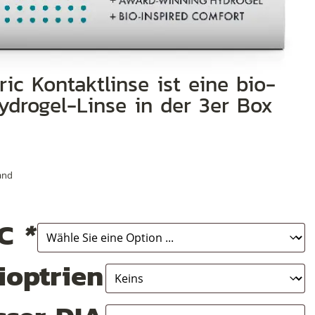
+
+
Hydrogel-Linse in der 3er Box
+
and
BC
*
ioptrien