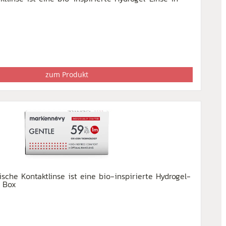
zum Produkt
sche Kontaktlinse ist eine bio-inspirierte Hydrogel-
r Box