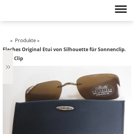
»
Produkte
»
Flaches Original Etui von Silhouette für Sonnenclip.
Incl. Clip
€2.890
2.890