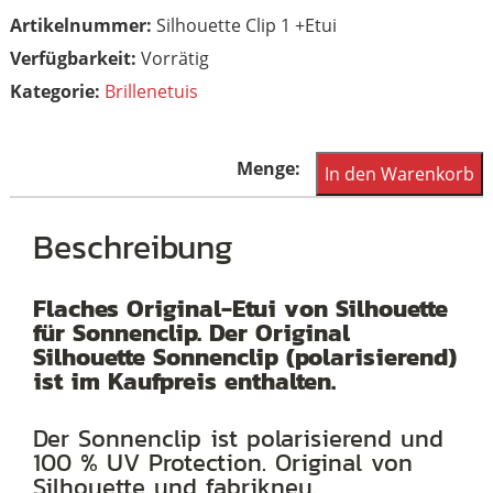
Artikelnummer:
Silhouette Clip 1 +Etui
Vorrätig
Kategorie:
Brillenetuis
Flaches
In den Warenkorb
Original
Etui
Beschreibung
von
Silhouette
Flaches Original-Etui von Silhouette
für Sonnenclip. Der Original
für
Silhouette Sonnenclip (polarisierend)
Sonnenclip.
ist im Kaufpreis enthalten.
Incl.
Clip
Der Sonnenclip ist polarisierend und
100 % UV Protection. Original von
Menge
Silhouette und fabrikneu.