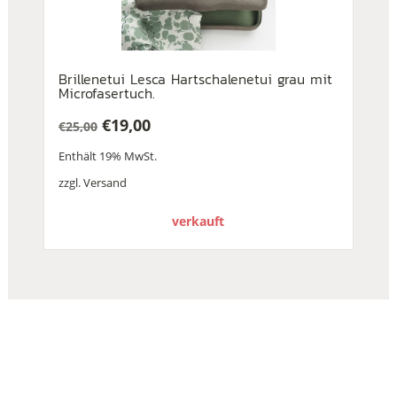
Brillenetui Lesca Hartschalenetui grau mit
Microfasertuch.
€
19,00
€
25,00
Ursprünglicher
Aktueller
Enthält 19% MwSt.
Preis
Preis
war:
ist:
zzgl.
Versand
€25,00
€19,00.
verkauft