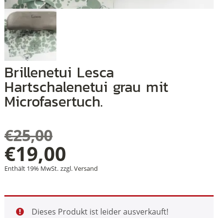
+
+
Brillenetui Lesca
+
Hartschalenetui grau mit
Microfasertuch.
€
25,00
Ursprünglicher
€
19,00
Aktueller
Preis
Enthält 19% MwSt.
zzgl.
Versand
Preis
war:
Dieses Produkt ist leider ausverkauft!