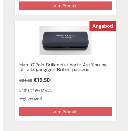
zum Produkt
Angebot!
Marc O´Polo Brillenetui harte Ausführung,
für alle gängigen Brillen passend
€
19,50
€
24,00
Ursprünglicher
Aktueller
Enthält 19% MwSt.
Preis
Preis
war:
ist:
zzgl.
Versand
€24,00
€19,50.
zum Produkt