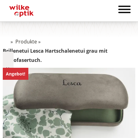
»
Produkte
»
Brillenetui Lesca Hartschalenetui grau mit
Microfasertuch.
Angebot!
€118
118