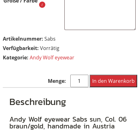
Größe / Farbe
Artikelnummer:
Sabs
Vorrätig
Kategorie:
Andy Wolf eyewear
Andy
In den Warenkorb
Wolf
eyewear
Beschreibung
Sabs
sun,
Andy Wolf eyewear Sabs sun, Col. 06
braun/gold, handmade in Austria
Col.
06