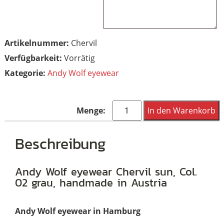
Artikelnummer:
Chervil
Vorrätig
Kategorie:
Andy Wolf eyewear
Andy
In den Warenkorb
Wolf
eyewear
Beschreibung
Chervil
sun,
Andy Wolf eyewear Chervil sun, Col.
02 grau, handmade in Austria
Col.
02
Andy Wolf eyewear in Hamburg
grau