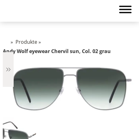
»
Produkte
»
Andy Wolf eyewear Chervil sun, Col. 02 grau
€2.890
2.890