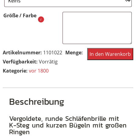
Größe / Farbe
Antike,
Artikelnummer:
1101022
In den Warenkorb
rund
Vorrätig
vergoldete
Kategorie:
vor 1800
Sammlerbrille
aus
dem
Beschreibung
Brillenmuseum
Hamburg
Vergoldete, runde Schläfenbrille mit
K-Steg und kurzen Bügeln mit großen
Menge
Ringen