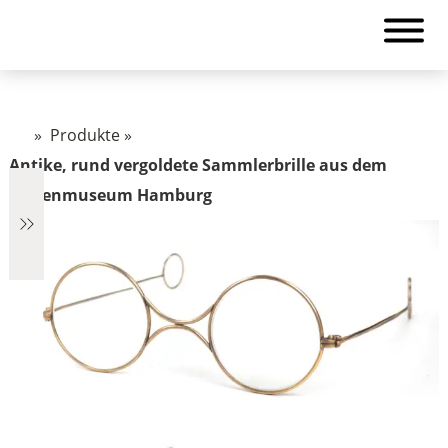
»
Produkte
»
Antike, rund vergoldete Sammlerbrille aus dem
Brillenmuseum Hamburg
€1.322
1.322