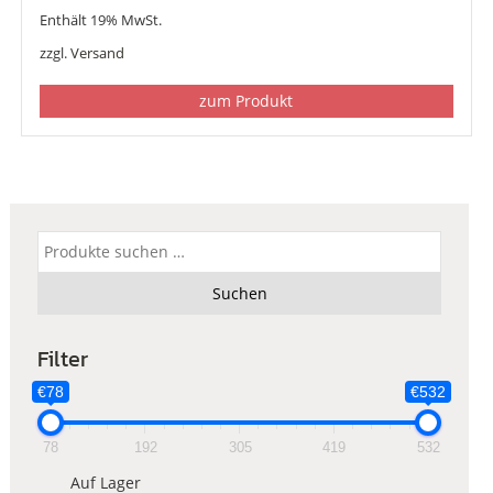
Enthält 19% MwSt.
zzgl.
Versand
zum Produkt
Suchen
nach:
Suchen
Filter
€78
€532
78
192
305
419
532
Auf Lager