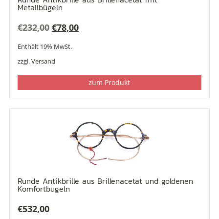
Metallbügeln
Ursprünglicher
Aktueller
€
232,00
€
78,00
Preis
Preis
Enthält 19% MwSt.
war:
ist:
zzgl.
Versand
€232,00
€78,00.
zum Produkt
Runde Antikbrille aus Brillenacetat und goldenen
Komfortbügeln
€
532,00