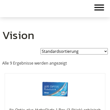
Vision
Alle 9 Ergebnisse werden angezeigt
Air Optix plus HydraGlyde 1 Box (3 Stück) sphärisch