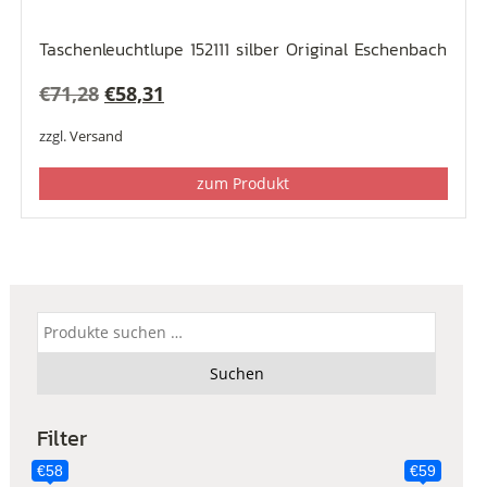
Taschenleuchtlupe 152111 silber Original Eschenbach
Ursprünglicher
Aktueller
€
71,28
€
58,31
Preis
Preis
zzgl.
Versand
war:
ist:
zum Produkt
€71,28
€58,31.
Suchen
nach:
Suchen
Filter
€58
€59