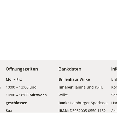
Öffnungszeiten
Bankdaten
In
Mo. – Fr.:
Brillenhaus Wilke
Bri
e
10:00 – 13:00 und
Inhaber:
Janina und K.-H.
Kon
14:00 – 18:00
Mittwoch
Wilke
Seh
geschlossen
Bank:
Hamburger Sparkasse
Ha
Sa.:
IBAN:
DE082005 0550 1152
Akt