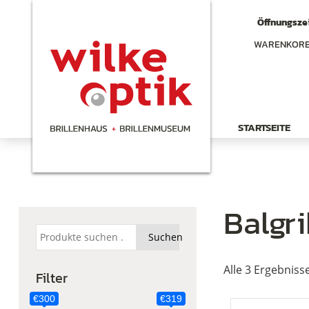
Öffnungszei
WARENKOR
STARTSEITE
Balgr
Suchen
Suchen
nach:
Alle 3 Ergebniss
Filter
€300
€319