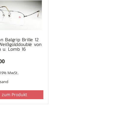
n Balgrip Brille 12
Weißgolddoublé von
 u. Lomb 16
00
 19% MwSt.
rsand
zum Produkt