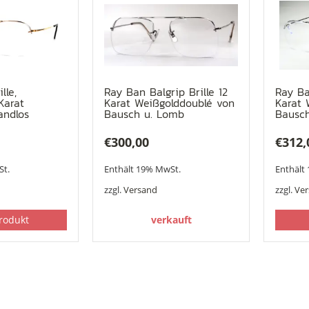
lle,
Ray Ban Balgrip Brille 12
Ray Ba
Karat
Karat Weißgolddoublé von
Karat 
andlos
Bausch u. Lomb
Bausch
€
300,00
€
312,
St.
Enthält 19% MwSt.
Enthält
zzgl.
Versand
zzgl.
Ve
rodukt
verkauft