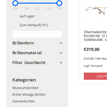
300
305
310
314
319
Auf Lager
Zum Verkauf
(191)
Oberbalkenbri
Kerbbrille 12 
Golddoublé, r
Brillenform
+
€
319,00
Brillenmaterial
+
Enthält 19% Mw
Filter Geschlecht
+
zzgl.
Versand
zum P
Kategorien
Museumsbrillen
Echte Vintage Brillen
Sonnenbrillen