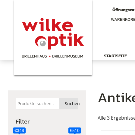
Öffnungszei
WARENKOR
STARTSEITE
Antike
Suchen
Suchen
nach:
Alle 3 Ergebniss
Filter
€348
€510