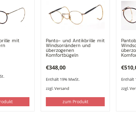
rille mit
Panto- und Antikbrille mit
Pantobr
ern
Windsorrändern und
Winds
überzogenen
überz
Komfortbügeln
Komfo
€
348,00
€
510,
St.
Enthält 19% MwSt.
Enthält
zzgl.
Versand
zzgl.
Ve
rodukt
zum Produkt