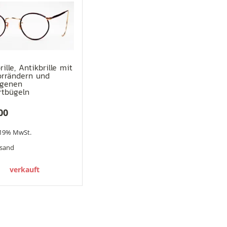
ille, Antikbrille mit
orrändern und
ogenen
rtbügeln
00
 19% MwSt.
rsand
verkauft