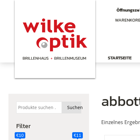
Öffnungszei
WARENKOR
STARTSEITE
abbot
Suchen
Suchen
nach:
Einzelnes Ergebn
Filter
€10
€11