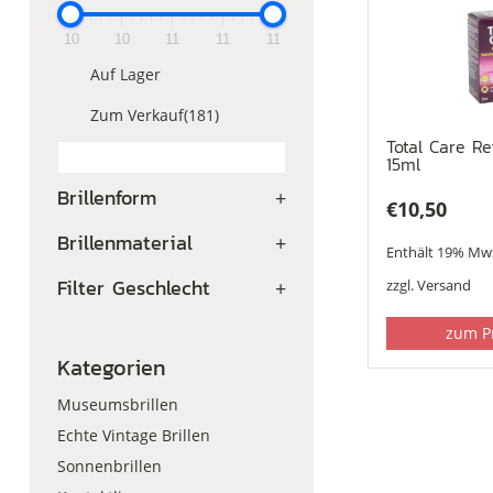
10
10
11
11
11
Auf Lager
Zum Verkauf
(181)
Total Care Re
15ml
Brillenform
+
€
10,50
Brillenmaterial
+
Enthält 19% Mw
Filter Geschlecht
+
zzgl.
Versand
zum P
Kategorien
Museumsbrillen
Echte Vintage Brillen
Sonnenbrillen