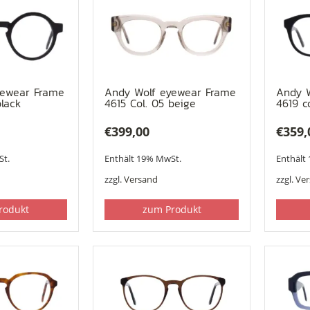
yewear Frame
Andy Wolf eyewear Frame
Andy 
black
4615 Col. 05 beige
4619 co
€
399,00
€
359,
St.
Enthält 19% MwSt.
Enthält
zzgl.
Versand
zzgl.
Ve
rodukt
zum Produkt