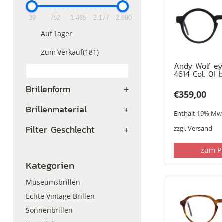
39
752
1.465
2.177
2.890
Auf Lager
Zum Verkauf
(181)
Andy Wolf e
4614 Col. 01 
Brillenform
+
€
359,00
Brillenmaterial
+
Enthält 19% Mw
Filter Geschlecht
+
zzgl.
Versand
zum P
Kategorien
Museumsbrillen
Echte Vintage Brillen
Sonnenbrillen