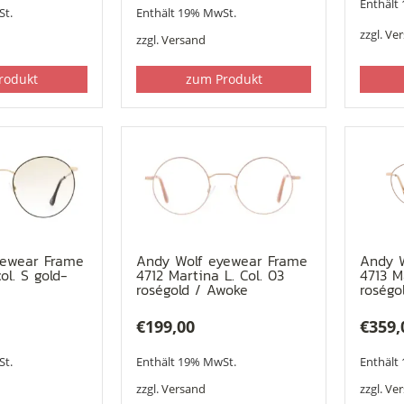
Enthält
St.
Enthält 19% MwSt.
zzgl.
Ve
zzgl.
Versand
rodukt
zum Produkt
yewear Frame
Andy Wolf eyewear Frame
Andy 
ol. S gold-
4712 Martina L. Col. 03
4713 M
roségold / Awoke
roségo
€
199,00
€
359,
St.
Enthält 19% MwSt.
Enthält
zzgl.
Versand
zzgl.
Ve