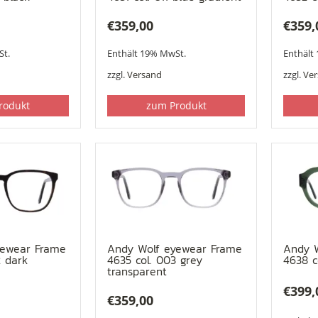
€
359,00
€
359,
St.
Enthält 19% MwSt.
Enthält
zzgl.
Versand
zzgl.
Ve
rodukt
zum Produkt
yewear Frame
Andy Wolf eyewear Frame
Andy 
2 dark
4635 col. 003 grey
4638 c
transparent
€
399,
€
359,00