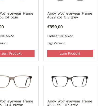
Wolf eyewear Frame
Andy Wolf eyewear Frame
ol. 04 blue
4629 col. 013 grey
00
€
359,00
 19% MwSt.
Enthält 19% MwSt.
rsand
zzgl.
Versand
zum Produkt
zum Produkt
Wolf eyewear Frame
Andy Wolf eyewear Frame
ol. 004 brown
4633 col. 017 grey