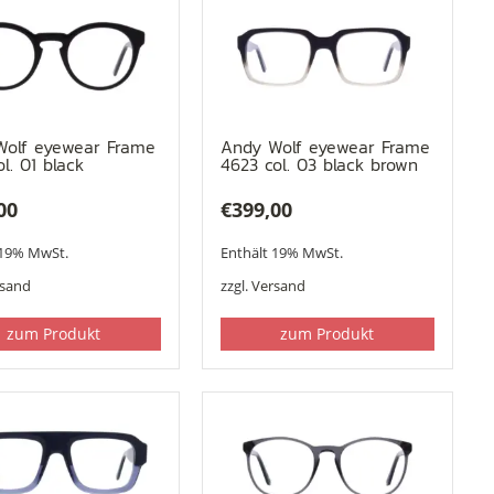
Wolf eyewear Frame
Andy Wolf eyewear Frame
l. 01 black
4623 col. 03 black brown
00
€
399,00
 19% MwSt.
Enthält 19% MwSt.
rsand
zzgl.
Versand
zum Produkt
zum Produkt