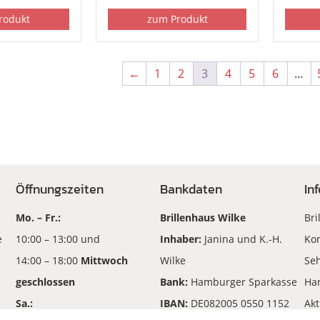
rodukt
zum Produkt
←
1
2
3
4
5
6
…
Öffnungszeiten
Bankdaten
In
Mo. – Fr.:
Brillenhaus Wilke
Bri
e
10:00 – 13:00 und
Inhaber:
Janina und K.-H.
Kon
14:00 – 18:00
Mittwoch
Wilke
Seh
geschlossen
Bank:
Hamburger Sparkasse
Ha
Sa.:
IBAN:
DE082005 0550 1152
Akt