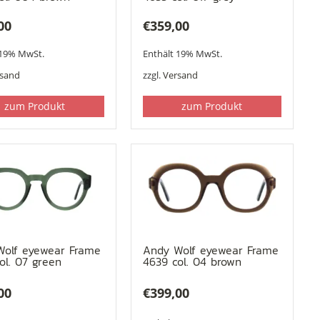
00
€
359,00
 19% MwSt.
Enthält 19% MwSt.
rsand
zzgl.
Versand
zum Produkt
zum Produkt
Wolf eyewear Frame
Andy Wolf eyewear Frame
ol. 07 green
4639 col. 04 brown
00
€
399,00