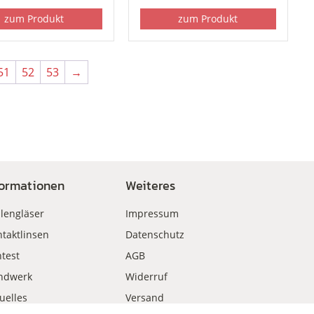
zum Produkt
zum Produkt
51
52
53
→
formationen
Weiteres
llengläser
Impressum
taktlinsen
Datenschutz
test
AGB
ndwerk
Widerruf
uelles
Versand