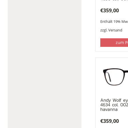
€
359,00
Enthält 19% Mw
zzgl.
Versand
zum P
Andy Wolf e
4634 col. 00
havanna
€
359,00