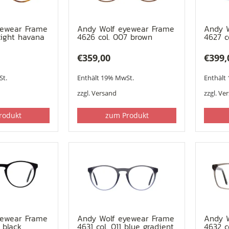
yewear Frame
Andy Wolf eyewear Frame
Andy 
light havana
4626 col. 007 brown
4627 c
€
359,00
€
399,
St.
Enthält 19% MwSt.
Enthält
zzgl.
Versand
zzgl.
Ve
rodukt
zum Produkt
yewear Frame
Andy Wolf eyewear Frame
Andy 
 black
4631 col. 011 blue gradient
4632 c