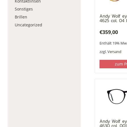
Kontaktlinsen
Sonstiges
Andy Wolf e
Brillen
4625 col. 04 
Uncategorized
€
359,00
Enthält 19% Mw
zzgl.
Versand
zum P
Andy Wolf e
4630 col. 001