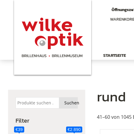
Öffnungszei
WARENKOR
STARTSEITE
rund
Suchen
Suchen
nach:
41–60 von 1045 
Filter
€39
€2.890