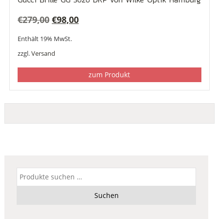
Ursprünglicher
Aktueller
€
279,00
€
98,00
Preis
Preis
Enthält 19% MwSt.
war:
ist:
zzgl.
Versand
€279,00
€98,00.
zum Produkt
Suchen
nach:
Suchen