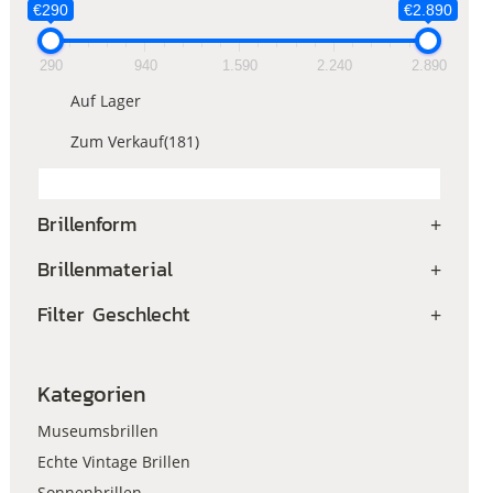
€290
€2.890
290
940
1.590
2.240
2.890
Auf Lager
Zum Verkauf
(181)
Brillenform
+
Brillenmaterial
+
Filter Geschlecht
+
Kategorien
Museumsbrillen
Echte Vintage Brillen
Sonnenbrillen