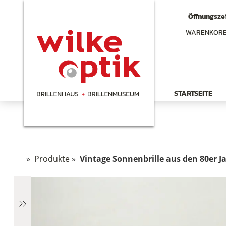
Öffnungszei
WARENKOR
STARTSEITE
»
Produkte
»
Vintage Sonnenbrille aus den 80er J
hen