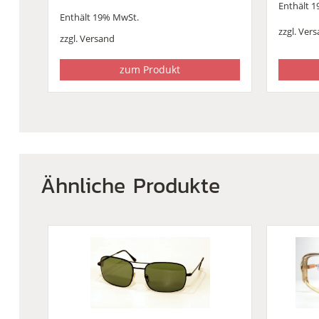
Ursprünglicher
Aktueller
Enthält 
Enthält 19% MwSt.
Preis
Preis
zzgl.
Vers
war:
ist:
zzgl.
Versand
€122,00
€77,00.
zum Produkt
Ähnliche Produkte