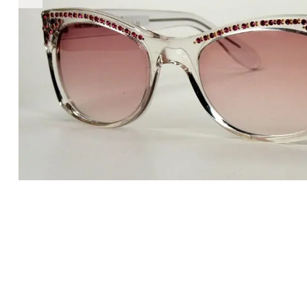
€2.890
2.890
+
+
+