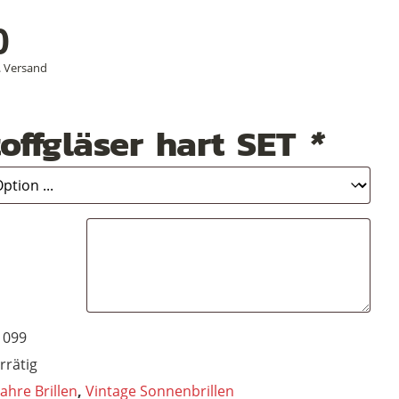
0
.
Versand
offgläser hart SET
*
1099
rrätig
Jahre Brillen
,
Vintage Sonnenbrillen