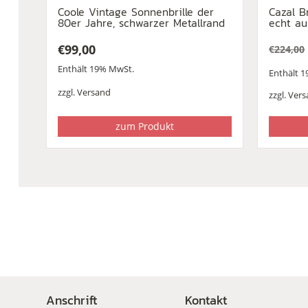
Coole Vintage Sonnenbrille der
Cazal B
80er Jahre, schwarzer Metallrand
echt au
€
99,00
€
224,00
Urspr
Aktuel
Enthält 19% MwSt.
Enthält 
Preis
Preis
war:
ist:
zzgl.
Versand
zzgl.
Vers
€224,0
€79,00
zum Produkt
Anschrift
Kontakt