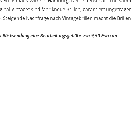
 das Brillenhaus-Wilke in Hamburg. Der leidenschaftliche Sam
iginal Vintage“ sind fabrikneue Brillen, garantiert ungetr
 Steigende Nachfrage nach Vintagebrillen macht die Brillen 
bei Rücksendung eine Bearbeitungsgebühr von 9,50 Euro an.