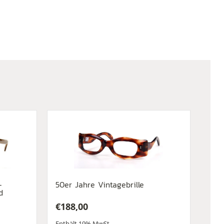
-
50er Jahre Vintagebrille
d
€
188,00
Enthält 19% MwSt.