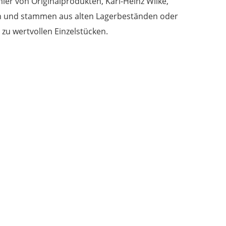
mler von Originalprodukten, Karl-Heinz Wilke,
agen und stammen aus alten Lagerbeständen oder
zu wertvollen Einzelstücken.