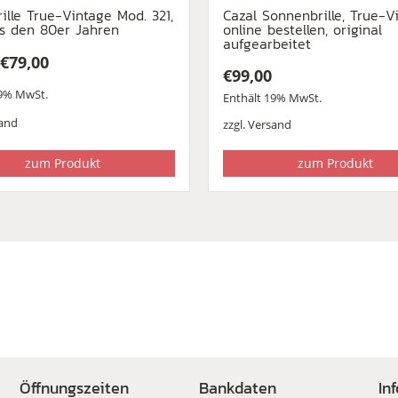
rille True-Vintage Mod. 321,
Cazal Sonnenbrille, True-V
s den 80er Jahren
online bestellen, original
aufgearbeitet
€
79,00
€
99,00
ünglicher
ler
19% MwSt.
Enthält 19% MwSt.
and
zzgl.
Versand
0
.
zum Produkt
zum Produkt
Öffnungszeiten
Bankdaten
In