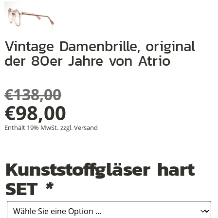
Vintage Damenbrille, original
+
der 80er Jahre von Atrio
+
+
€
138,00
Ursprünglicher
€
98,00
Aktueller
Preis
Enthält 19% MwSt.
zzgl.
Versand
Preis
war:
Kunststoffgläser hart
ist:
€138,00
SET
*
€98,00.