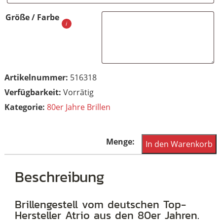
Größe / Farbe
Artikelnummer:
516318
Vorrätig
Kategorie:
80er Jahre Brillen
Vintage
In den Warenkorb
Damenbrille,
original
Beschreibung
der
80er
Brillengestell vom deutschen Top-
Hersteller Atrio aus den 80er Jahren.
Jahre