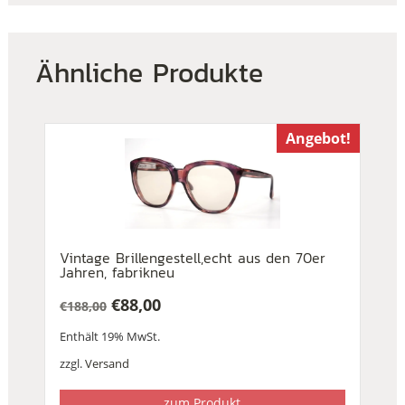
Ähnliche Produkte
Angebot!
Vintage Brillengestell,echt aus den 70er
Jahren, fabrikneu
€
88,00
€
188,00
Ursprünglicher
Aktueller
Enthält 19% MwSt.
Preis
Preis
war:
ist:
zzgl.
Versand
€188,00
€88,00.
zum Produkt