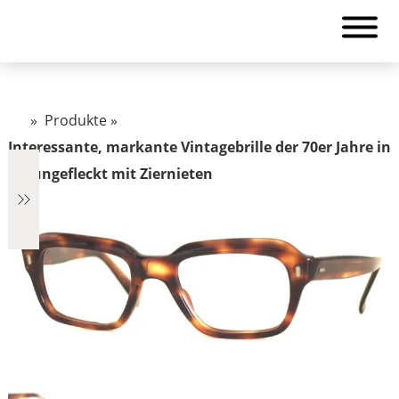
»
Produkte
»
Interessante, markante Vintagebrille der 70er Jahre in
braungefleckt mit Ziernieten
€2.890
2.890