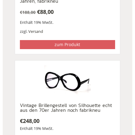
Jahren, fabrikneu
€
88,00
€
188,00
Ursprünglicher
Aktueller
Enthält 19% MwSt.
Preis
Preis
war:
ist:
zzgl.
Versand
€188,00
€88,00.
zum Produkt
Vintage Brillengestell von Silhouette echt
aus den 70er Jahren noch fabrikneu
€
248,00
Enthält 19% MwSt.