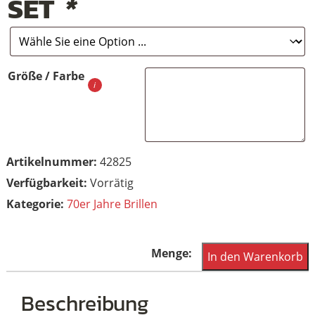
SET
*
Größe / Farbe
Artikelnummer:
42825
Vorrätig
Kategorie:
70er Jahre Brillen
Große
In den Warenkorb
Vintagebrille
in
Beschreibung