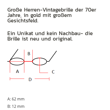
Pilotenform,
in
Große Herren-Vintagebrille der 70er
Jahre, in gold mit großem
gold,
Gesichtsfeld.
original
Vintage
Ein Unikat und kein Nachbau- die
der
Brille ist neu und original.
70er
Jahre
Menge
A: 62 mm
B: 12 mm