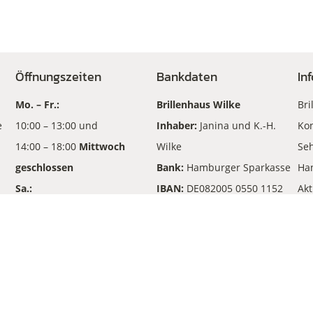
Öffnungszeiten
Bankdaten
In
Mo. – Fr.:
Brillenhaus Wilke
Bri
e
10:00 – 13:00 und
Inhaber:
Janina und K.-H.
Kon
14:00 – 18:00
Mittwoch
Wilke
Seh
geschlossen
Bank:
Hamburger Sparkasse
Ha
Sa.:
IBAN:
DE082005 0550 1152
Akt
10:00 – 13:00
210702
An
BIC
: HASPDEHHXXX
© 2026 Wilke Optik OHG. Alle Rechte vorbehalten.