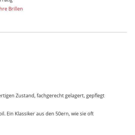
Cateye
hre Brillen
Brille,
Schmetterlingsbrille,
original
Vintagebrille
Menge
wertigen Zustand, fachgerecht gelagert, gepflegt
l. Ein Klassiker aus den 50ern, wie sie oft