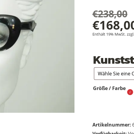
€
238,00
Ursprü
€
168,0
Aktuel
Preis
Enthält 19% MwSt.
zzgl
Preis
war:
Kunstst
ist:
€238,0
€168,0
Größe / Farbe
Artikelnummer:
Vo