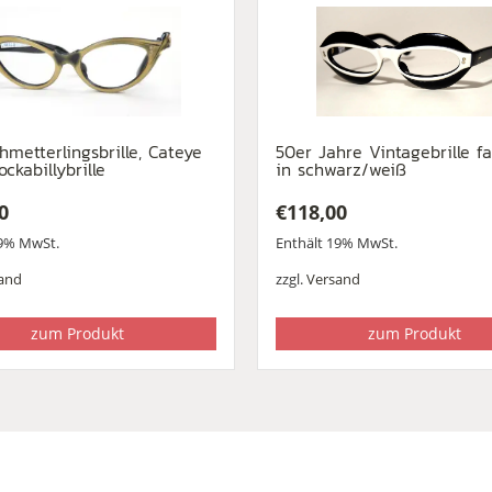
hmetterlingsbrille, Cateye
50er Jahre Vintagebrille f
Rockabillybrille
in schwarz/weiß
0
€
118,00
19% MwSt.
Enthält 19% MwSt.
and
zzgl.
Versand
zum Produkt
zum Produkt