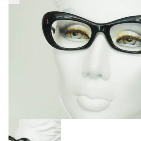
€2.890
2.890
+
+
+