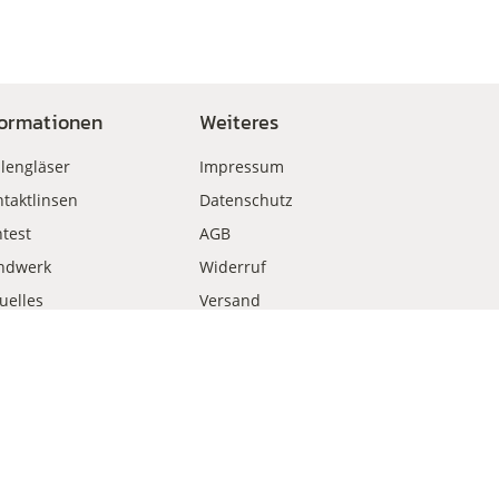
formationen
Weiteres
llengläser
Impressum
taktlinsen
Datenschutz
test
AGB
ndwerk
Widerruf
uelles
Versand
kauf
Zahlungsweisen
Vertrag widerrufen