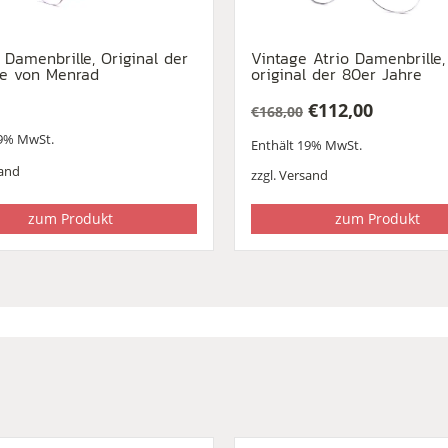
 Damenbrille, Original der
Vintage Atrio Damenbrille,
re von Menrad
original der 80er Jahre
€
112,00
€
168,00
Ursprünglicher
Aktueller
19% MwSt.
Enthält 19% MwSt.
Preis
Preis
war:
ist:
and
zzgl.
Versand
€168,00
€112,00.
zum Produkt
zum Produkt